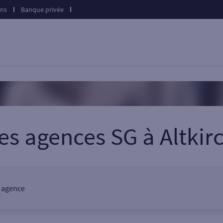
ons
Banque privée
es agences SG
à
Altkir
e agence