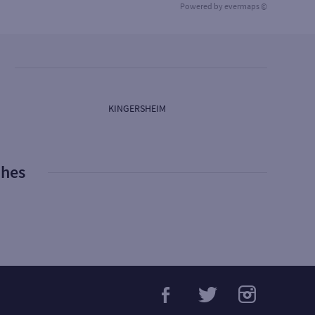
Powered by
evermaps ©
KINGERSHEIM
phes