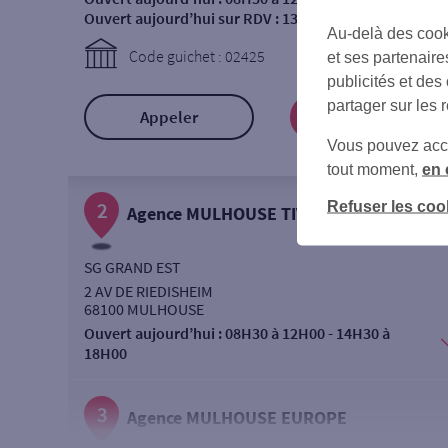
Ouvert aujourd’hui sur RDV :
13H30 à 18H00
Au-delà des cook
Code guichet : 02425
et ses partenaire
publicités et des
partager sur les 
Appeler
Prendre RDV
Vous pouvez accéd
tout moment,
en 
Refuser les coo
2
Agence MULHOUSE TIVOLI
SG GRAND EST
2 AV DE RIEDISHEIM
68100 MULHOUSE
Ouvert aujourd’hui :
08H30 à 12H00 - 14H30 à
18H00
3
Agence MULHOUSE EUROPE