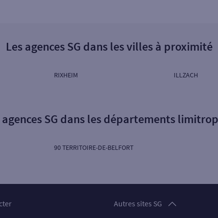
Les agences SG dans les villes à proximité
RIXHEIM
ILLZACH
 agences SG dans les départements limitro
90 TERRITOIRE-DE-BELFORT
Particuliers
cter
Autres sites SG
Professionnels