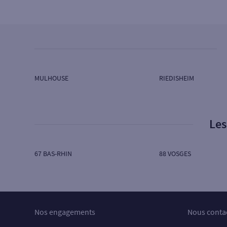
SG GRAND EST
2 BD DE L'EUROPE
68100 MULHOUSE
Ouvert aujourd’hui :
08H50 à 12H00 - 14H00 à
18H00
Ouvert aujourd’hui sur RDV :
12H00 à 14H00
MULHOUSE
RIEDISHEIM
4
Agence RIXHEIM
Les
SG GRAND EST
2 RTE DE L'ILE NAPOLEON
68170 RIXHEIM
67 BAS-RHIN
88 VOSGES
Ouvert aujourd’hui :
08H30 à 12H00 - 14H30 à
18H00
5
Agence KINGERSHEIM TIVAL
Nos engagements
Nous conta