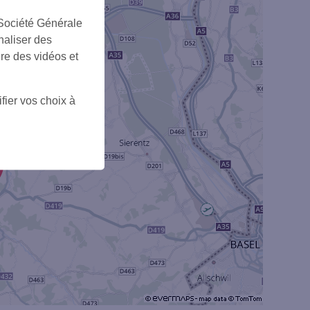
 Société Générale
2
naliser des
ire des vidéos et
fier vos choix à