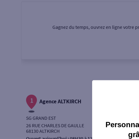
Particulier
Professi
Gagnez du temps, ouvrez en ligne votre pr
Ma recherche
Une agence
Un serv
Ouverte le samedi
1
Autour de moi
Agence ALTKIRCH
ou
SG GRAND EST
Personnal
26 RUE CHARLES DE GAULLE
68130 ALTKIRCH
gr
Ouvert aujourd’hui :
08H30 à 12H00