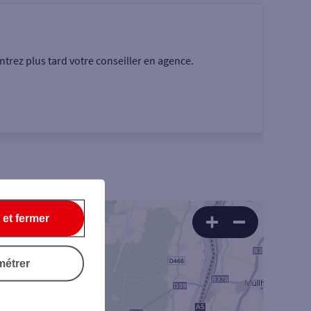
trez plus tard votre conseiller en agence.
 et fermer
Rechercher
métrer
+