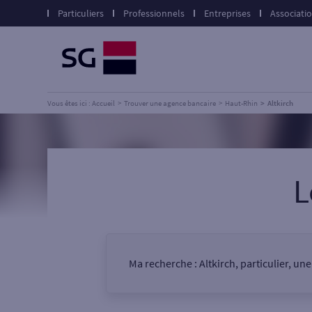
Particuliers
Professionnels
Entreprises
Associati
Vous êtes ici : Accueil
Trouver une agence bancaire
Haut-Rhin
Altkirch
L
Ma recherche :
Altkirch, particulier, un
Vous êtes