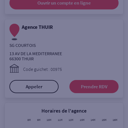
Ouvrir un compte
en ligne
Ouverte le lundi
Coffre-fort
Agence THUIR
Autour de moi
SG COURTOIS
ou
13 AV DE LA MEDITERRANEE
66300
THUIR
Ville / Code postal
Code guichet : 00975
Appeler
Prendre RDV
Rue
Horaires de l'agence
Rechercher
8H
9H
10H
11H
12H
13H
14H
15H
16H
17