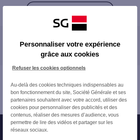
Retour à la liste
Les agences SG à proximité
Personnaliser votre expérience
SAINT ESTEVE
grâce aux cookies
Les agences SG dans les villes à proximité
PERPIGNAN ARCADES
PERPIGNAN BARDOU JOB
SAINT-ESTÈVE
Refuser les cookies optionnels
CABESTANY
PERPIGNAN
Vous êtes ici : Accueil
CERET
SAINT-CYPRIEN
Trouver une agence bancaire
ELNE
Au-delà des cookies techniques indispensables au
Pyrénées-Orientales
SAINT CYPRIEN PORT
bon fonctionnement du site, Société Générale et ses
Thuir
ST LAURENT SALANQUE
partenaires souhaitent avec votre accord, utiliser des
Agence THUIR
cookies pour personnaliser des publicités et des
contenus, réaliser des mesures d’audience, vous
permettre de lire des vidéos et partager sur les
Nos engagements
Nous contacter
réseaux sociaux.
Particuliers
Autres sites SG