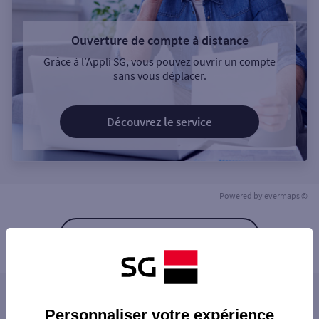
Ouverture de compte à distance
Grâce à l’Appli SG, vous pouvez ouvrir un compte
sans vous déplacer.
Découvrez le service
Powered by
evermaps ©
Retour à la liste
Les agences SG à proximité
Personnaliser votre expérience