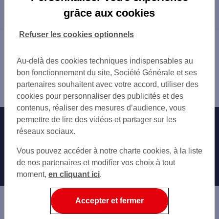
STRASBOURG UNIVERSITE
grâce aux cookies
Les agences SG dans les villes à proximité
STRASBOURG ESPLANADE
STRASBOURG EUROPE
SCHILTIGHEIM
Refuser les cookies optionnels
STRASBOURG DOME
BISCHHEIM
Vous êtes ici : Accueil
STRASBOURG BOURSE
HOENHEIM
Trouver une agence bancaire
STRASBOURG BOECKLIN
Au-delà des cookies techniques indispensables au
OSTWALD
Bas-Rhin
SCHILTIGHEIM MAIRIE
bon fonctionnement du site, Société Générale et ses
LINGOLSHEIM
Strasbourg
OSTWALD
partenaires souhaitent avec votre accord, utiliser des
ILLKIRCH-GRAFFENSTADEN
Agence STRASBOURG ANVERS
ILLKIRCH MAIRIE
cookies pour personnaliser des publicités et des
BRUMATH
BRUMATH
contenus, réaliser des mesures d’audience, vous
ERSTEIN
permettre de lire des vidéos et partager sur les
Nos engagements
Nous contacter
réseaux sociaux.
Particuliers
Autres sites SG
Vous pouvez accéder à notre charte cookies, à la liste
Professionnels
de nos partenaires et modifier vos choix à tout
moment,
en cliquant ici
.
Entreprises
Associations
Accepter et fermer
Banque privée