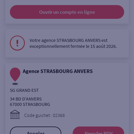
Ouverte le samedi
Ouvrir un compte
en ligne
Ouverte le lundi
Coffre-fort
Votre agence STRASBOURG ANVERS est
exceptionnellement fermée le 15 août 2026.
Autour de moi
ou
Agence STRASBOURG ANVERS
Ville / Code postal
SG GRAND EST
34 BD D'ANVERS
Rue
67000
STRASBOURG
Code guichet : 02368
Rechercher
Appeler
Prendre RDV