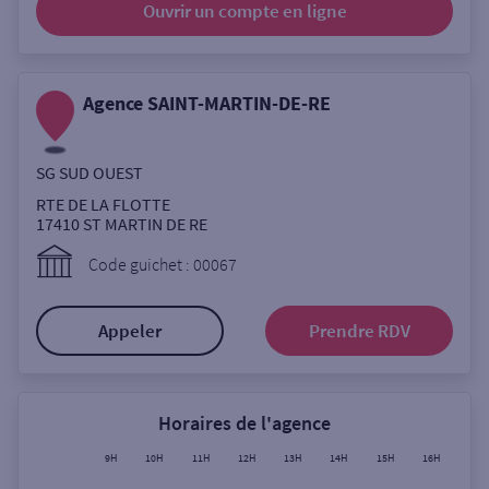
Ouvrir un compte
en ligne
Ouverte le lundi
Coffre-fort
Agence SAINT-MARTIN-DE-RE
Autour de moi
SG SUD OUEST
ou
RTE DE LA FLOTTE
17410
ST MARTIN DE RE
Ville / Code postal
Code guichet : 00067
Appeler
Prendre RDV
Rue
Horaires de l'agence
Rechercher
9H
10H
11H
12H
13H
14H
15H
16H
17H