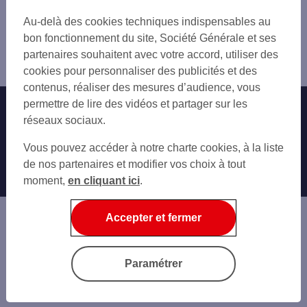
CHATELAILLON-PLAGE
Trouver une agence bancaire
Au-delà des cookies techniques indispensables au
Charente-Maritime
bon fonctionnement du site, Société Générale et ses
Saint Martin de Ré
partenaires souhaitent avec votre accord, utiliser des
Agence SAINT-MARTIN-DE-RE
cookies pour personnaliser des publicités et des
contenus, réaliser des mesures d’audience, vous
permettre de lire des vidéos et partager sur les
Nos engagements
Nous contacter
réseaux sociaux.
Particuliers
Autres sites SG
Vous pouvez accéder à notre charte cookies, à la liste
Professionnels
de nos partenaires et modifier vos choix à tout
moment,
en cliquant ici
.
Entreprises
Associations
Accepter et fermer
Banque privée
Informations légales
Economie Publique
Paramétrer
Gestion des cookies
Sécurité