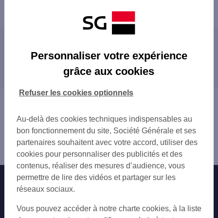
Retour à la liste
Les agences SG à proximité
Personnaliser votre expérience
grâce aux cookies
Les agences SG dans les villes à proximité
Refuser les cookies optionnels
Vous êtes ici : Accueil
Trouver une agence bancaire
Au-delà des cookies techniques indispensables au
Corse-du-Sud
bon fonctionnement du site, Société Générale et ses
Propriano
partenaires souhaitent avec votre accord, utiliser des
Agence PROPRIANO
cookies pour personnaliser des publicités et des
contenus, réaliser des mesures d’audience, vous
permettre de lire des vidéos et partager sur les
Nos engagements
Nous contacter
réseaux sociaux.
Particuliers
Autres sites SG
Vous pouvez accéder à notre charte cookies, à la liste
Professionnels