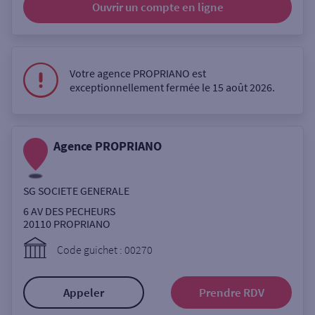
Ouvrir un compte
en ligne
Ouverte le lundi
Coffre-fort
Votre agence PROPRIANO est
exceptionnellement fermée le 15 août 2026.
Autour de moi
ou
Agence PROPRIANO
Ville / Code postal
SG SOCIETE GENERALE
6 AV DES PECHEURS
Rue
20110
PROPRIANO
Code guichet : 00270
Rechercher
Appeler
Prendre RDV