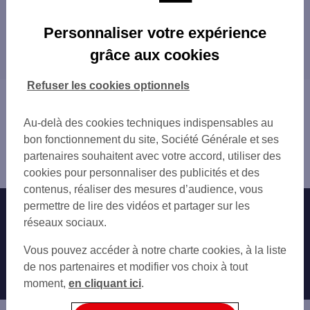
Les agences SG à proximité
Personnaliser votre expérience
CHARMES
grâce aux cookies
Les agences SG dans les villes à proximité
VITTEL
Refuser les cookies optionnels
Vous êtes ici : Accueil
Trouver une agence bancaire
Au-delà des cookies techniques indispensables au
Vosges
bon fonctionnement du site, Société Générale et ses
Mirecourt
partenaires souhaitent avec votre accord, utiliser des
Agence MIRECOURT
cookies pour personnaliser des publicités et des
contenus, réaliser des mesures d’audience, vous
permettre de lire des vidéos et partager sur les
Nos engagements
Nous contacter
réseaux sociaux.
Particuliers
Autres sites SG
Vous pouvez accéder à notre charte cookies, à la liste
Professionnels
de nos partenaires et modifier vos choix à tout
moment,
en cliquant ici
.
Entreprises