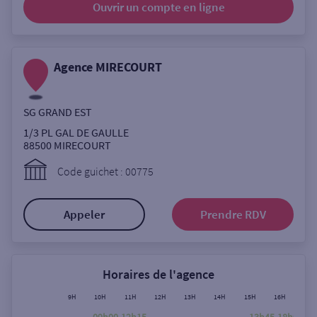
Ouvrir un compte
en ligne
Ouverte le lundi
Coffre-fort
Agence MIRECOURT
Autour de moi
SG GRAND EST
ou
1/3 PL GAL DE GAULLE
88500
MIRECOURT
Ville / Code postal
Code guichet : 00775
Appeler
Prendre RDV
Rue
Horaires de l'agence
Rechercher
9H
10H
11H
12H
13H
14H
15H
16H
17H
09h00-12h15
13h45-18h00