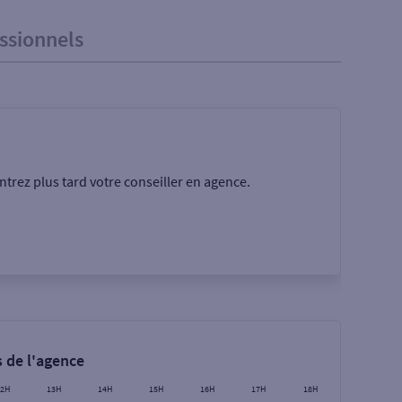
ssionnels
trez plus tard votre conseiller en agence.
Rechercher
 de l'agence
12H
13H
14H
15H
16H
17H
18H