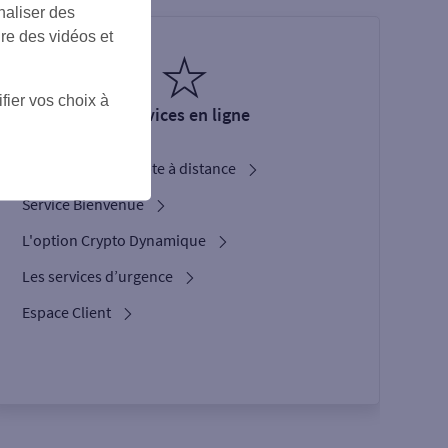
naliser des
ire des vidéos et
fier vos choix à
Services en ligne
Ouverture de compte à distance
Service Bienvenue
L'option Crypto Dynamique
Les services d’urgence
Espace Client