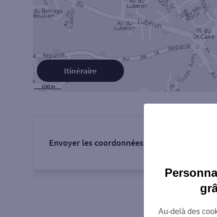
Itinéraire
Envoyer les coordonnées de l'agence :
Personnal
gr
Au-delà des cook