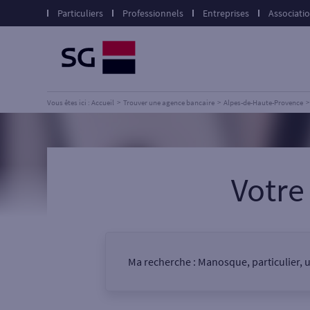
Particuliers
Professionnels
Entreprises
Associati
Vous êtes ici : Accueil
Trouver une agence bancaire
Alpes-de-Haute-Provence
Votr
Ma recherche :
Manosque, particulier, 
Vous êtes