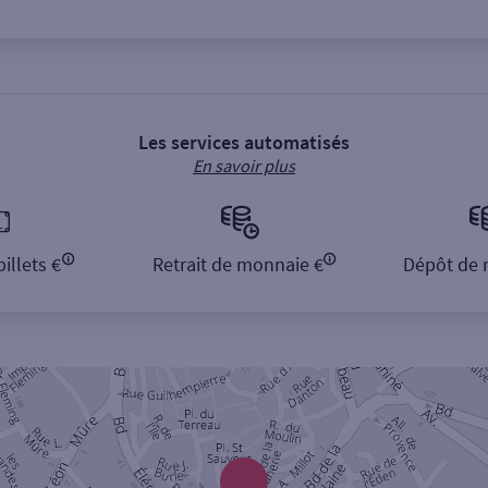
Les services automatisés
En savoir plus
illets €
Retrait de monnaie €
Dépôt de 