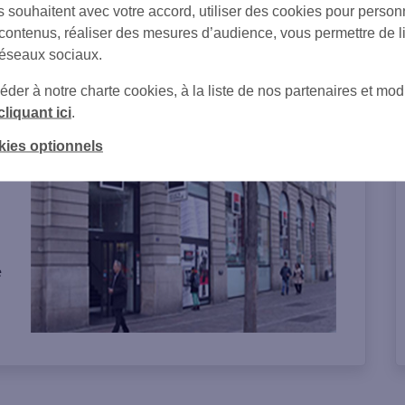
s souhaitent avec votre accord, utiliser des cookies pour person
 contenus, réaliser des mesures d’audience, vous permettre de l
réseaux sociaux.
er à notre charte cookies, à la liste de nos partenaires et modi
on de l'agence
cliquant ici
.
kies optionnels
t
e