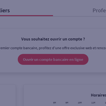
liers
Profe
onnel
Entreprise
Vous souhaitez ouvrir un compte ?
ice
emier compte bancaire, profitez d'une offre exclusive web et rencon
Ouverte le lundi
Coffre-fort
Ouvrir un compte
bancaire
en ligne
Ville / Code postal
Rue
Horaires
8H
9H
10H
11H