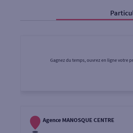
Particu
Particulier
Professi
Ma recherche
Une agence
Un serv
Gagnez du temps, ouvrez en ligne votre pr
Ouverte le samedi
Autour de moi
ou
Agence MANOSQUE CENTRE