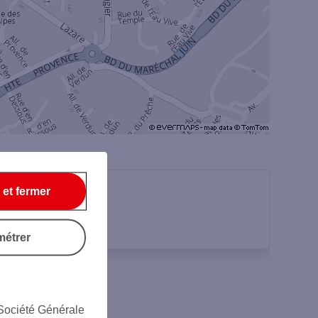
 et fermer
métrer
 Société Générale