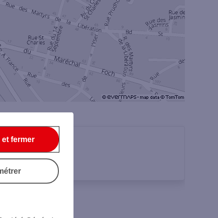
 et fermer
métrer