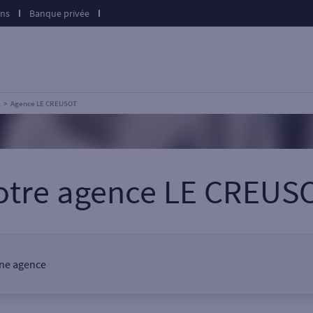
ons
Banque privée
t
Agence LE CREUSOT
otre agence LE CREUS
 une agence