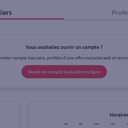
liers
Profe
onnel
Entreprise
Vous souhaitez ouvrir un compte ?
ice
emier compte bancaire, profitez d'une offre exclusive web et rencon
Ouverte le lundi
Coffre-fort
Ouvrir un compte
bancaire
en ligne
Ville / Code postal
Rue
Horaires
8H
9H
10H
11H