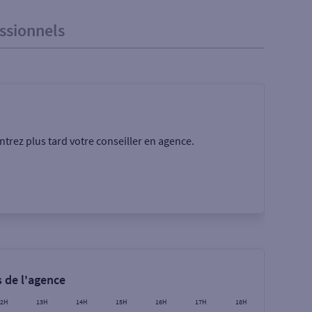
ssionnels
trez plus tard votre conseiller en agence.
Rechercher
 de l'agence
12H
13H
14H
15H
16H
17H
18H