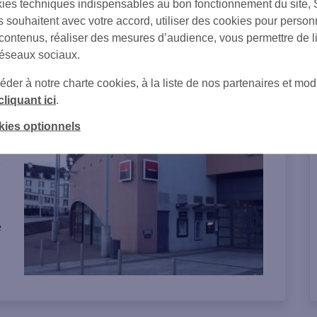
ies techniques indispensables au bon fonctionnement du site,
s souhaitent avec votre accord, utiliser des cookies pour person
 contenus, réaliser des mesures d’audience, vous permettre de l
réseaux sociaux.
er à notre charte cookies, à la liste de nos partenaires et modi
on de l'agence
cliquant ici
.
kies optionnels
s
e