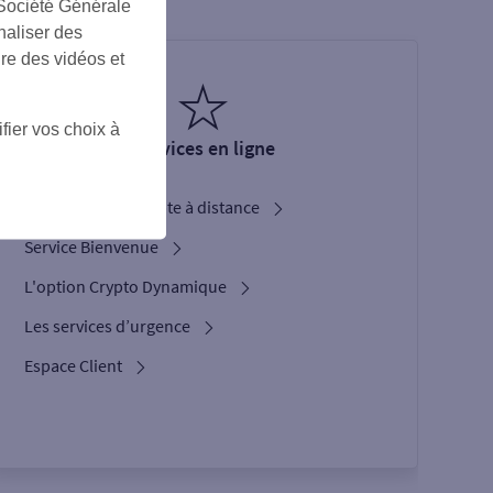
 Société Générale
naliser des
ire des vidéos et
fier vos choix à
Services en ligne
Ouverture de compte à distance
Service Bienvenue
L'option Crypto Dynamique
Les services d’urgence
Espace Client