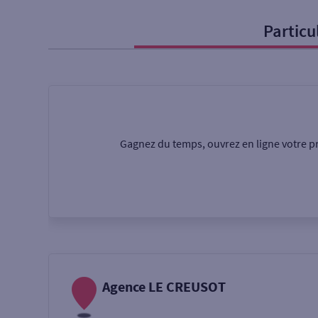
Particu
Particulier
Professi
Ma recherche
Une agence
Un serv
Gagnez du temps, ouvrez en ligne votre pr
Ouverte le samedi
Autour de moi
ou
Agence LE CREUSOT