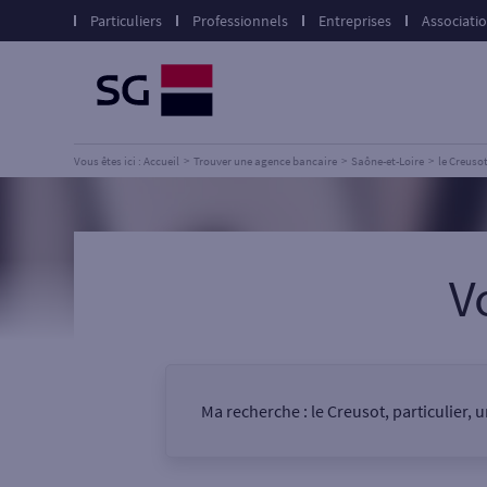
Particuliers
Professionnels
Entreprises
Associati
Vous êtes ici : Accueil
Trouver une agence bancaire
Saône-et-Loire
le Creuso
V
Ma recherche :
le Creusot, particulier,
Vous êtes