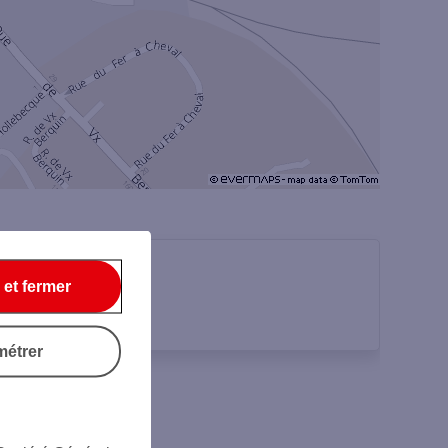
 et fermer
métrer