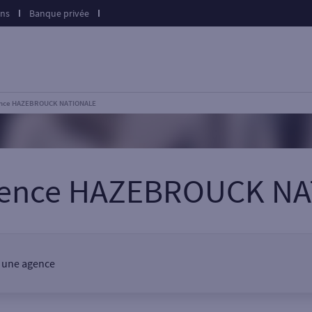
ons
Banque privée
nce HAZEBROUCK NATIONALE
gence HAZEBROUCK N
, une agence