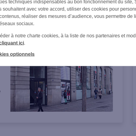
ies techniques indispensables au bon fonctionnement du site,
s souhaitent avec votre accord, utiliser des cookies pour person
 contenus, réaliser des mesures d’audience, vous permettre de l
réseaux sociaux.
on de l'agence
er à notre charte cookies, à la liste de nos partenaires et modi
cliquant ici
.
kies optionnels
s
e