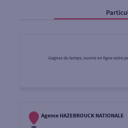
Particu
Particulier
Professi
Ma recherche
Une agence
Un serv
Gagnez du temps, ouvrez en ligne votre pr
Ouverte le samedi
Autour de moi
ou
Agence HAZEBROUCK NATIONALE