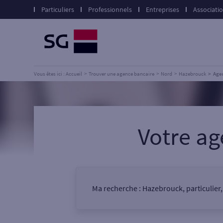
Particuliers
Professionnels
Entreprises
Associati
Vous êtes ici : Accueil
Trouver une agence bancaire
Nord
Hazebrouck
Age
Votre a
Ma recherche :
Hazebrouck, particulier
Vous êtes