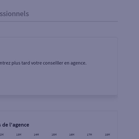
ssionnels
trez plus tard votre conseiller en agence.
Rechercher
 de l'agence
12H
13H
14H
15H
16H
17H
18H