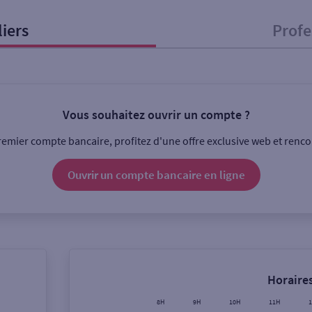
liers
Profe
onnel
Entreprise
Vous souhaitez ouvrir un compte ?
ice
emier compte bancaire, profitez d'une offre exclusive web et rencon
Ouverte le lundi
Coffre-fort
Ouvrir un compte
bancaire
en ligne
Ville / Code postal
Rue
Horaires
8H
9H
10H
11H