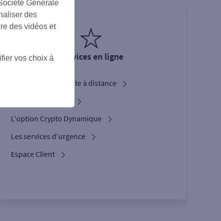
 Société Générale
naliser des
ire des vidéos et
Services en ligne
fier vos choix à
Ouverture de compte à distance
Service Bienvenue
L'option Crypto Dynamique
Les services d’urgence
Espace Client