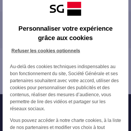
Les agences SG à proximité
Personnaliser votre expérience
DIJON VICTOR HUGO
grâce aux cookies
Les agences SG dans les villes à proximité
DIJON CLEMENCEAU
DIJON FACULTES
TALANT
Refuser les cookies optionnels
DIJON CHENOVE
CHENÔVE
Vous êtes ici : Accueil
DIJON AV DE LANGRES
QUETIGNY
Trouver une agence bancaire
CHEVIGNY ST SAUVEUR
Au-delà des cookies techniques indispensables au
CHEVIGNY-SAINT-SAUVEUR
Côte-d'Or
bon fonctionnement du site, Société Générale et ses
Dijon
partenaires souhaitent avec votre accord, utiliser des
Agence DIJON LIBERTE
cookies pour personnaliser des publicités et des
contenus, réaliser des mesures d’audience, vous
permettre de lire des vidéos et partager sur les
Nos engagements
Nous contacter
réseaux sociaux.
Particuliers
Autres sites SG
Vous pouvez accéder à notre charte cookies, à la liste
Professionnels
de nos partenaires et modifier vos choix à tout