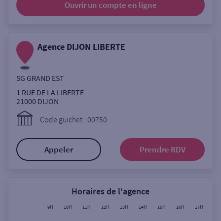
Ouvrir un compte
en ligne
Ouverte le lundi
Coffre-fort
Agence DIJON LIBERTE
Autour de moi
SG GRAND EST
ou
1 RUE DE LA LIBERTE
21000
DIJON
Ville / Code postal
Code guichet : 00750
Appeler
Prendre RDV
Rue
Horaires de l'agence
Rechercher
9H
10H
11H
12H
13H
14H
15H
16H
17H
18