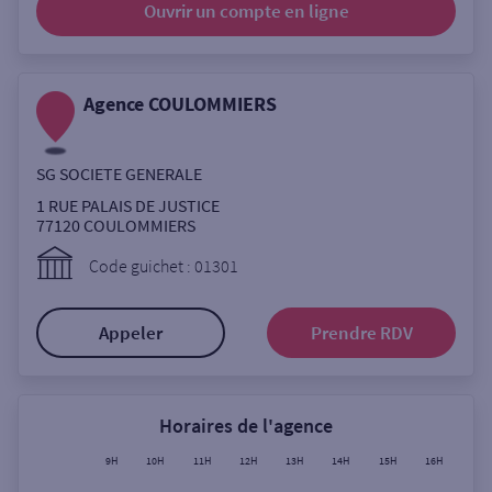
Ouvrir un compte
en ligne
Ouverte le lundi
Coffre-fort
Agence COULOMMIERS
Autour de moi
SG SOCIETE GENERALE
ou
1 RUE PALAIS DE JUSTICE
77120
COULOMMIERS
Ville / Code postal
Code guichet : 01301
Appeler
Prendre RDV
Rue
Horaires de l'agence
Rechercher
9H
10H
11H
12H
13H
14H
15H
16H
17H