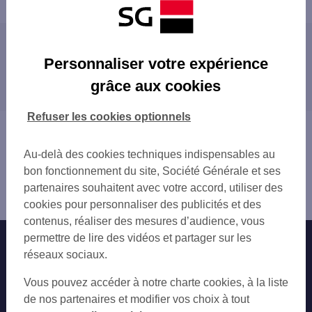
Les agences SG à proximité
Personnaliser votre expérience
CRECY LA CHAPELLE
grâce aux cookies
Les agences SG dans les villes à proximité
LA FERTE SOUS JOUARRE
MEAUX VICTOR HUGO
MEAUX
Refuser les cookies optionnels
Vous êtes ici : Accueil
Trouver une agence bancaire
Au-delà des cookies techniques indispensables au
Seine-et-Marne
bon fonctionnement du site, Société Générale et ses
Coulommiers
partenaires souhaitent avec votre accord, utiliser des
Agence COULOMMIERS
cookies pour personnaliser des publicités et des
contenus, réaliser des mesures d’audience, vous
permettre de lire des vidéos et partager sur les
Nos engagements
Nous contacter
réseaux sociaux.
Particuliers
Autres sites SG
Vous pouvez accéder à notre charte cookies, à la liste
Professionnels
de nos partenaires et modifier vos choix à tout