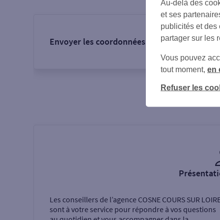
Au-delà des cook
et ses partenaire
publicités et des
partager sur les 
Envoyer les coordonnées de l'agence :
Vous pouvez accéd
tout moment,
en 
Refuser les coo
Présentati
Les conseillers de l’agence
COSNE COURS SUR LOIR
sont à votre service pour répondre à vos questions
au quotidien et vous accompagner dans la