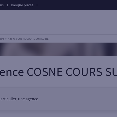
ons
Banque privée
oire
Agence COSNE COURS SUR LOIRE
gence COSNE COURS S
articulier, une agence