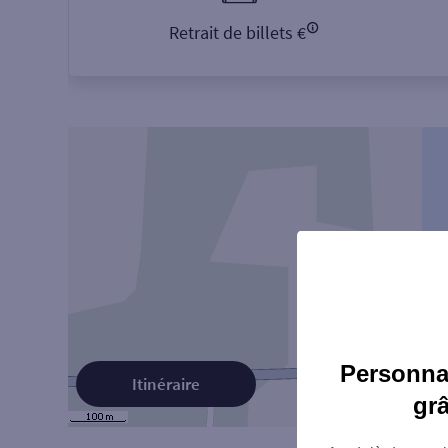
Retrait de billets €
Personnal
Itinéraire
gr