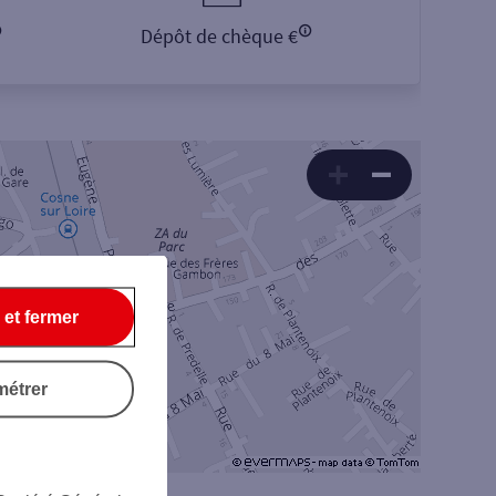
Dépôt de chèque €
 et fermer
métrer