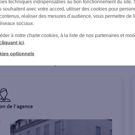
ies techniques indispensables au bon fonctionnement du site,
s souhaitent avec votre accord, utiliser des cookies pour person
 contenus, réaliser des mesures d’audience, vous permettre de l
réseaux sociaux.
Par SMS
Par Mail
er à notre charte cookies, à la liste de nos partenaires et modi
cliquant ici
.
kies optionnels
Tout ce qu'il faut savoir...
on de l'agence
E