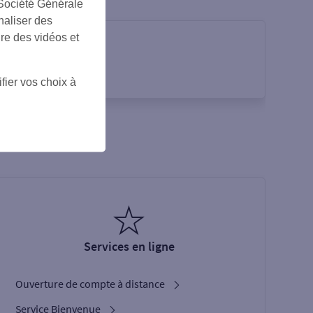
 Société Générale
naliser des
ire des vidéos et
fier vos choix à
Services en ligne
Ouverture de compte à distance
Service Bienvenue