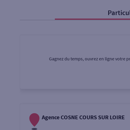
Particu
Particulier
Professi
Ma recherche
Une agence
Un serv
Gagnez du temps, ouvrez en ligne votre pr
Ouverte le samedi
Autour de moi
ou
Agence COSNE COURS SUR LOIRE