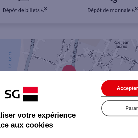
Dépôt de billets €
Dépôt de monnaie €
Accepter
Para
iser votre expérience
âce aux cookies