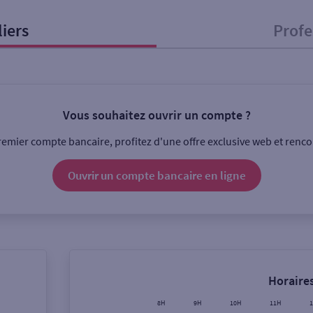
liers
Profe
onnel
Entreprise
Vous souhaitez ouvrir un compte ?
ice
emier compte bancaire, profitez d'une offre exclusive web et rencon
Ouverte le lundi
Coffre-fort
Ouvrir un compte
bancaire
en ligne
Ville / Code postal
Rue
Horaires
8H
9H
10H
11H