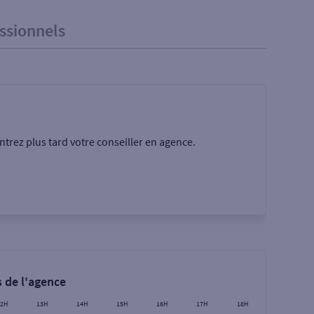
ssionnels
trez plus tard votre conseiller en agence.
Rechercher
 de l'agence
12H
13H
14H
15H
16H
17H
18H