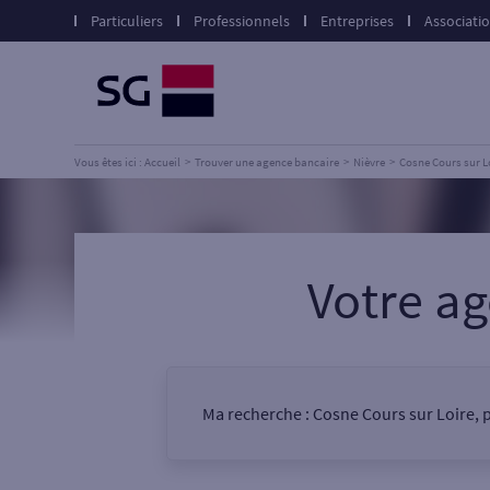
Particuliers
Professionnels
Entreprises
Associati
Vous êtes ici : Accueil
Trouver une agence bancaire
Nièvre
Cosne Cours sur L
Votre a
Ma recherche :
Cosne Cours sur Loire, p
Vous êtes