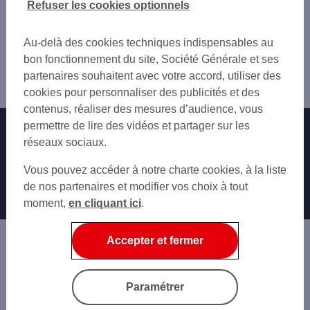
Refuser les cookies optionnels
TOURNEFEUILLE GASTON
PLAISANCE-DU-TOUCH
Vous êtes ici : Accueil
BLAGNAC BRASSENS
BLAGNAC
Trouver une agence bancaire
TOULOUSE LES PRADETTES
Au-delà des cookies techniques indispensables au
CUGNAUX
Haute-Garonne
BLAGNAC
bon fonctionnement du site, Société Générale et ses
FONSORBES
Colomiers
CUGNAUX
partenaires souhaitent avec votre accord, utiliser des
TOULOUSE
Agence COLOMIERS LE PERGET
TOULOUSE BILLIERES
cookies pour personnaliser des publicités et des
L'UNION
TOULOUSE ST CYPRIEN
contenus, réaliser des mesures d’audience, vous
RAMONVILLE-SAINT-AGNE
TOULOUSE BARR PARIS
permettre de lire des vidéos et partager sur les
Nos engagements
Nous contacter
BALMA
TOULOUSE BERNARD
réseaux sociaux.
SAINT-JEAN
PORTET SUR GARONNE
Particuliers
MURET
Autres sites SG
Vous pouvez accéder à notre charte cookies, à la liste
TOULOUSE VICTOR HUGO
CASTANET-TOLOSAN
Professionnels
de nos partenaires et modifier vos choix à tout
TOULOUSE METZ
SAINT-ORENS-DE-GAMEVILLE
moment,
en cliquant ici
.
TOULOUSE ST-MICHEL
Entreprises
AUCAMVILLE
Associations
TOULOUSE ST AGNE
Accepter et fermer
TOULOUSE DEMOISELLES
Banque privée
Informations légales
Economie Publique
Paramétrer
Gestion des cookies