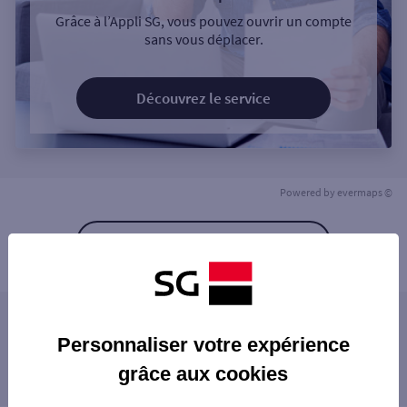
Grâce à l’Appli SG, vous pouvez ouvrir un compte
sans vous déplacer.
Découvrez le service
Powered by
evermaps ©
Retour à la liste
Les agences SG à proximité
Personnaliser votre expérience
COLOMIERS
grâce aux cookies
Les agences SG dans les villes à proximité
COLOMIERS GILET
TOURNEFEUILLE
TOURNEFEUILLE