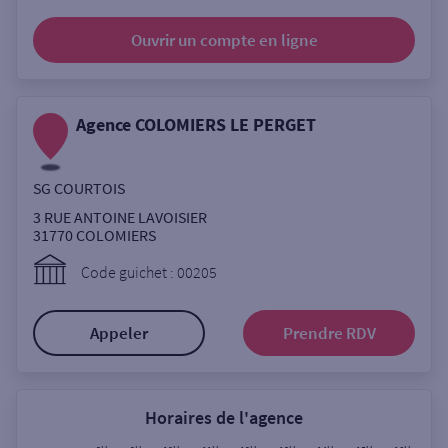
Ouverte le samedi
Ouvrir un compte
en ligne
Ouverte le lundi
Coffre-fort
Agence COLOMIERS LE PERGET
Autour de moi
SG COURTOIS
ou
3 RUE ANTOINE LAVOISIER
31770
COLOMIERS
Ville / Code postal
Code guichet : 00205
Appeler
Prendre RDV
Rue
Horaires de l'agence
Rechercher