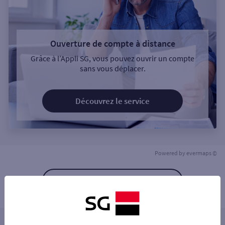
Ouverture de compte à distance
Grâce à l’Appli SG, vous pouvez ouvrir un compte
sans vous déplacer.
Découvrez le service
Powered by
evermaps ©
Retour à la liste