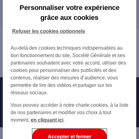
Les agences SG à proximité
Personnaliser votre expérience
JARNAC
grâce aux cookies
Les agences SG dans les villes à proximité
PONS
Refuser les cookies optionnels
Vous êtes ici : Accueil
Trouver une agence bancaire
Au-delà des cookies techniques indispensables au
Charente
bon fonctionnement du site, Société Générale et ses
Cognac
partenaires souhaitent avec votre accord, utiliser des
Agence COGNAC CENTRE
cookies pour personnaliser des publicités et des
contenus, réaliser des mesures d’audience, vous
permettre de lire des vidéos et partager sur les
Nos engagements
Nous contacter
réseaux sociaux.
Particuliers
Autres sites SG
Vous pouvez accéder à notre charte cookies, à la liste
Professionnels
de nos partenaires et modifier vos choix à tout
moment,
en cliquant ici
.
Entreprises
Associations
Accepter et fermer