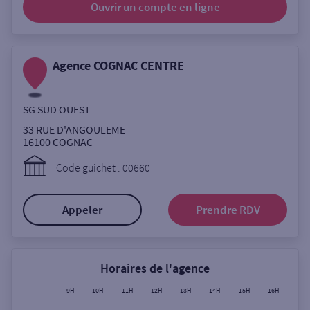
Ouvrir un compte
en ligne
Ouverte le lundi
Coffre-fort
Agence COGNAC CENTRE
Autour de moi
SG SUD OUEST
ou
33 RUE D'ANGOULEME
16100
COGNAC
Ville / Code postal
Code guichet : 00660
Appeler
Prendre RDV
Rue
Horaires de l'agence
Rechercher
9H
10H
11H
12H
13H
14H
15H
16H
17H