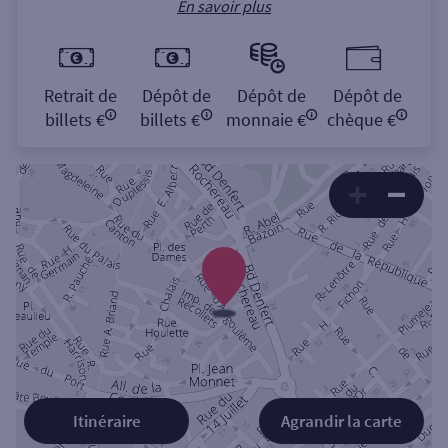
En savoir plus
Retrait de
Dépôt de
Dépôt de
Dépôt de
billets €
billets €
monnaie €
chèque €
Itinéraire
Agrandir la carte