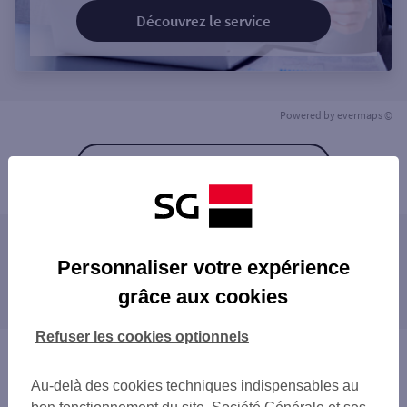
Découvrez le service
Powered by
evermaps ©
Retour à la liste
Les agences SG à proximité
Personnaliser votre expérience
GIGNAC
grâce aux cookies
Les agences SG dans les villes à proximité
PEZENAS
Refuser les cookies optionnels
Vous êtes ici : Accueil
Trouver une agence bancaire
Au-delà des cookies techniques indispensables au
Hérault