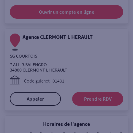
Ouverte le samedi
Ouvrir un compte
en ligne
Ouverte le lundi
Coffre-fort
Agence CLERMONT L HERAULT
Autour de moi
SG COURTOIS
ou
7 ALL R.SALENGRO
34800
CLERMONT L HERAULT
Ville / Code postal
Code guichet : 01431
Appeler
Prendre RDV
Rue
Horaires de l'agence
Rechercher