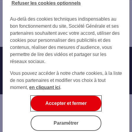
Refuser les cookies optionnels
Vous êtes ici : Accueil
Trouver une agence bancaire
Au-delà des cookies techniques indispensables au
Haute-Marne
bon fonctionnement du site, Société Générale et ses
Chaumont
partenaires souhaitent avec votre accord, utiliser des
Agence CHAUMONT
cookies pour personnaliser des publicités et des
contenus, réaliser des mesures d’audience, vous
permettre de lire des vidéos et partager sur les
Nos engagements
Nous contacter
réseaux sociaux.
Particuliers
Autres sites SG
Vous pouvez accéder à notre charte cookies, à la liste
Professionnels
de nos partenaires et modifier vos choix à tout
moment,
en cliquant ici
.
Entreprises
Associations
Accepter et fermer
Banque privée
Informations légales
Economie Publique
Paramétrer
Gestion des cookies