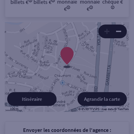
monnaie
monnaie
chèque €
billets €
billets €
€
€
Itinéraire
Agrandir la carte
Envoyer les coordonnées de l'agence :