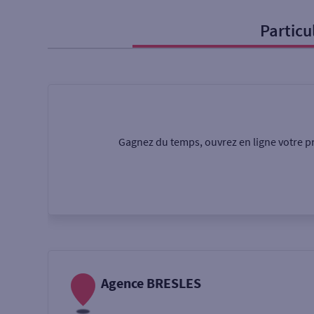
Particu
Particulier
Professi
Ma recherche
Une agence
Un serv
Gagnez du temps, ouvrez en ligne votre pr
Ouverte le samedi
Autour de moi
ou
Agence BRESLES