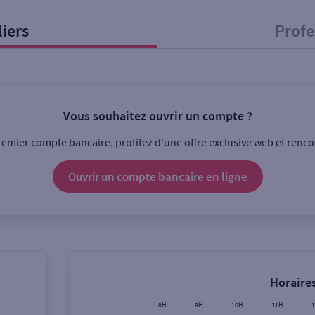
liers
Profe
onnel
Entreprise
Vous souhaitez ouvrir un compte ?
ice
emier compte bancaire, profitez d'une offre exclusive web et rencon
Ouverte le lundi
Coffre-fort
Ouvrir un compte
bancaire
en ligne
Ville / Code postal
Rue
Horaires
8H
9H
10H
11H