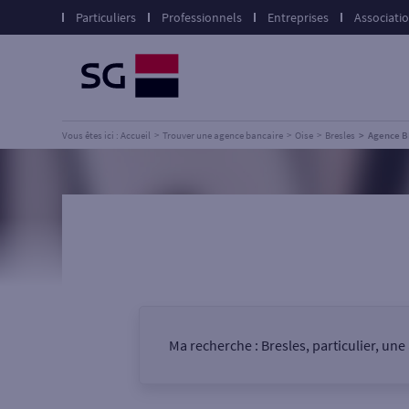
Particuliers
Professionnels
Entreprises
Associati
Vous êtes ici : Accueil
Trouver une agence bancaire
Oise
Bresles
Agence 
Ma recherche :
Bresles, particulier, un
Vous êtes