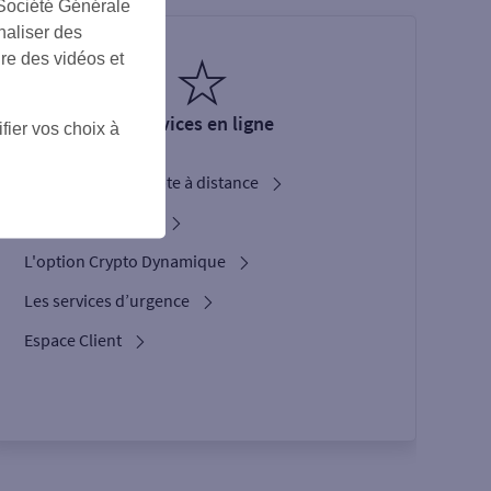
 Société Générale
naliser des
ire des vidéos et
Services en ligne
fier vos choix à
Ouverture de compte à distance
Service Bienvenue
L'option Crypto Dynamique
Les services d’urgence
Espace Client