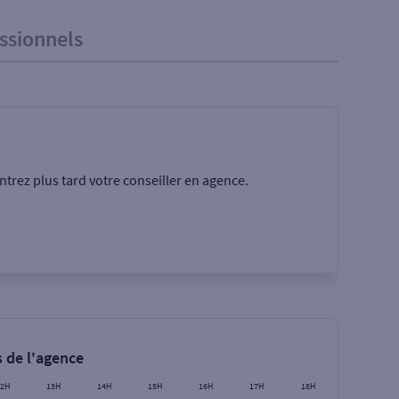
ssionnels
trez plus tard votre conseiller en agence.
Rechercher
 de l'agence
12H
13H
14H
15H
16H
17H
18H