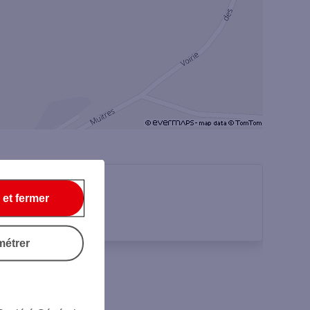
 et fermer
métrer