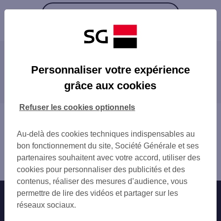
Retour à la liste
Les agences SG à proximité
Personnaliser votre expérience
grâce aux cookies
Les agences SG dans les villes à proximité
Refuser les cookies optionnels
Vous êtes ici : Accueil
Trouver une agence bancaire
Au-delà des cookies techniques indispensables au
Landes
bon fonctionnement du site, Société Générale et ses
Biscarrosse
partenaires souhaitent avec votre accord, utiliser des
Agence BISCARROSSE
cookies pour personnaliser des publicités et des
contenus, réaliser des mesures d’audience, vous
permettre de lire des vidéos et partager sur les
Nos engagements
Nous contacter
réseaux sociaux.
Particuliers
Autres sites SG