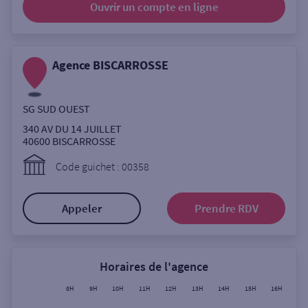
Ouvrir un compte
en ligne
Ouverte le lundi
Coffre-fort
Agence BISCARROSSE
Autour de moi
SG SUD OUEST
ou
340 AV DU 14 JUILLET
40600
BISCARROSSE
Ville / Code postal
Code guichet : 00358
Appeler
Prendre RDV
Rue
Horaires de l'agence
Rechercher
8H
9H
10H
11H
12H
13H
14H
15H
16H
17