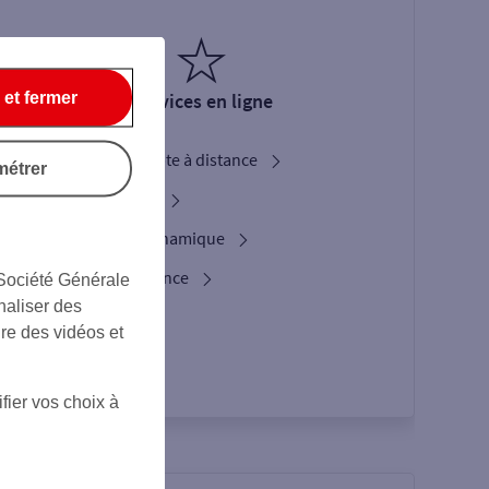
 et fermer
Services en ligne
Ouverture de compte à distance
métrer
Service Bienvenue
L'option Crypto Dynamique
Les services d’urgence
 Société Générale
naliser des
Espace Client
ire des vidéos et
fier vos choix à