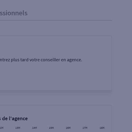
ssionnels
trez plus tard votre conseiller en agence.
Rechercher
 de l'agence
12H
13H
14H
15H
16H
17H
18H