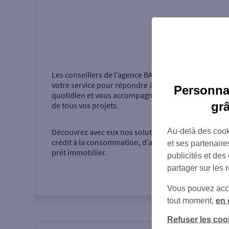
Présentati
Les conseillers de l’agence
BANDOL MOULIN
sont à
votre service pour répondre à vos questions au
Personnal
quotidien et vous accompagner dans la réalisation
gr
de tous vos projets.
Au-delà des cook
Découvrez avec eux nos solutions d’épargne, de
crédit à la consommation, d’assurance ou encore d
et ses partenaire
prêt immobilier.
publicités et des
partager sur les 
Vous pouvez accéd
tout moment,
en 
Refuser les coo