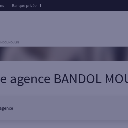
ons
Banque privée
ANDOL MOULIN
re agence BANDOL MO
 agence