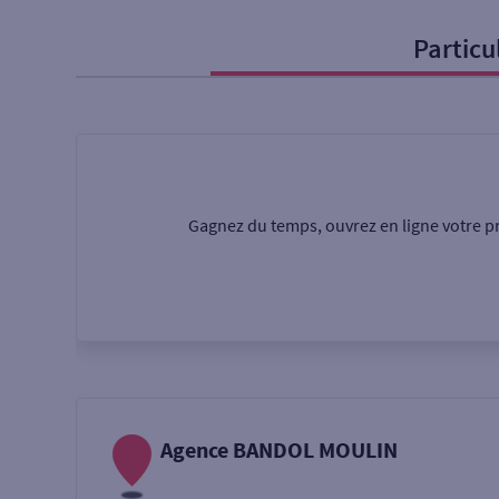
Particu
Particulier
Professi
Ma recherche
Une agence
Un serv
Gagnez du temps, ouvrez en ligne votre pr
Ouverte le samedi
Autour de moi
ou
Agence BANDOL MOULIN