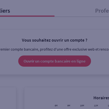
liers
Profe
onnel
Entreprise
Vous souhaitez ouvrir un compte ?
ice
emier compte bancaire, profitez d'une offre exclusive web et rencon
Ouverte le lundi
Coffre-fort
Ouvrir un compte
bancaire
en ligne
Ville / Code postal
Rue
Horaires
8H
9H
10H
11H