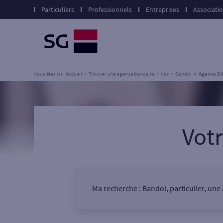
Particuliers
Professionnels
Entreprises
Associati
Vous êtes ici : Accueil
Trouver une agence bancaire
Var
Bandol
Agence B
Vot
Ma recherche :
Bandol, particulier, une
Vous êtes