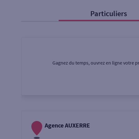
Particuliers
Particulier
Professi
Ma recherche
Une agence
Un serv
Gagnez du temps, ouvrez en ligne votre pr
Ouverte le samedi
Autour de moi
ou
Agence AUXERRE