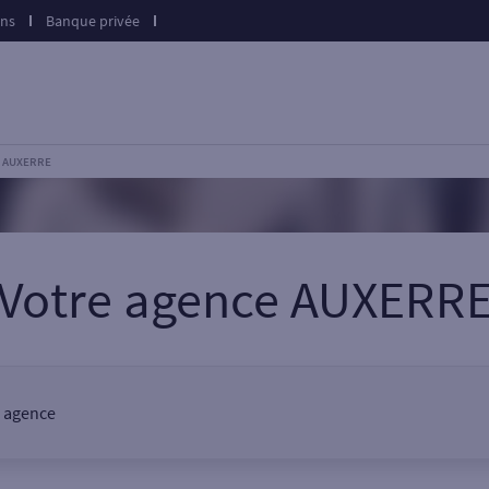
ons
Banque privée
e AUXERRE
Votre agence AUXERR
e agence