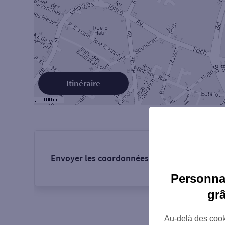
Itinéraire
Envoyer les coordonnées de l'agence :
Personnal
gr
Au-delà des cook