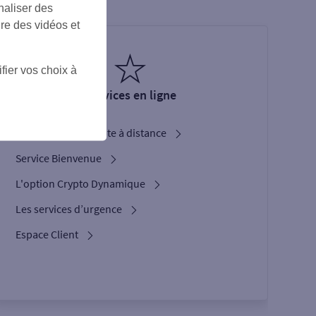
naliser des
ire des vidéos et
fier vos choix à
Services en ligne
Ouverture de compte à distance
Service Bienvenue
L'option Crypto Dynamique
Les services d’urgence
Espace Client