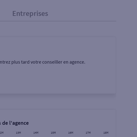
Entreprises
trez plus tard votre conseiller en agence.
Rechercher
 de l'agence
12H
13H
14H
15H
16H
17H
18H