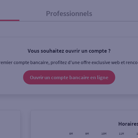
Professionnels
onnel
Entreprise
Vous souhaitez ouvrir un compte ?
ice
emier compte bancaire, profitez d'une offre exclusive web et rencon
Ouverte le lundi
Coffre-fort
Ouvrir un compte
bancaire
en ligne
Ville / Code postal
Rue
Horaires
8H
9H
10H
11H