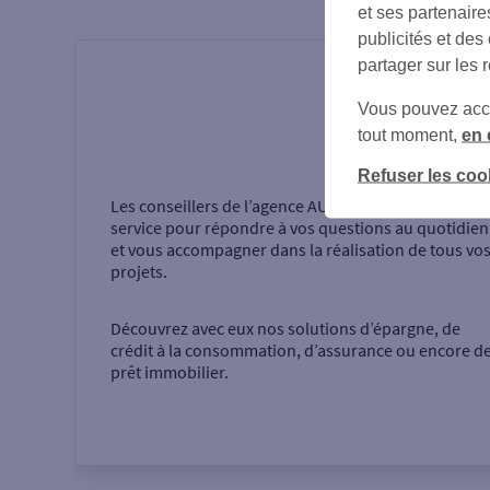
et ses partenaire
publicités et des
partager sur les 
Vous pouvez accéd
tout moment,
en 
Présentati
Refuser les coo
Les conseillers de l’agence
AUXERRE
sont à votre
service pour répondre à vos questions au quotidien
et vous accompagner dans la réalisation de tous vo
projets.
Découvrez avec eux nos solutions d’épargne, de
crédit à la consommation, d’assurance ou encore d
prêt immobilier.