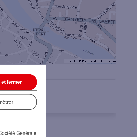
 et fermer
métrer
 Société Générale