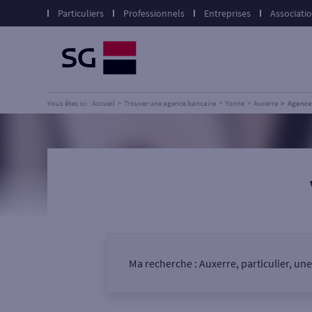
Particuliers
Professionnels
Entreprises
Associati
Vous êtes ici : Accueil
Trouver une agence bancaire
Yonne
Auxerre
Agenc
Ma recherche :
Auxerre, particulier, un
Vous êtes