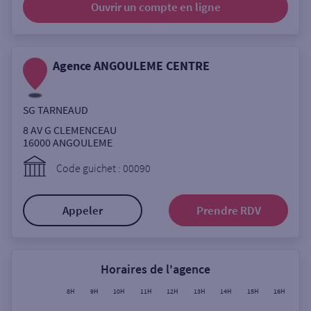
Ouvrir un compte
en ligne
Ouverte le lundi
Coffre-fort
Agence ANGOULEME CENTRE
Autour de moi
SG TARNEAUD
ou
8 AV G CLEMENCEAU
16000
ANGOULEME
Ville / Code postal
Code guichet : 00090
Appeler
Prendre RDV
Rue
Horaires de l'agence
Rechercher
8H
9H
10H
11H
12H
13H
14H
15H
16H
17