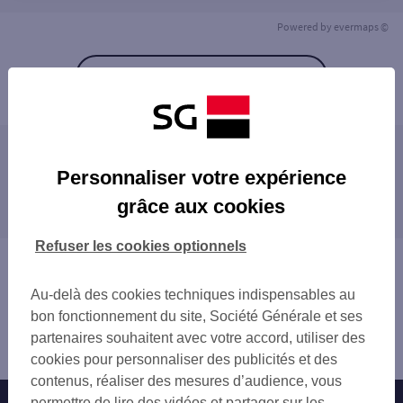
Powered by
evermaps ©
Retour à la liste
Les agences SG à proximité
Personnaliser votre expérience
ANGOULEME ST CYBARD
grâce aux cookies
Les agences SG dans les villes à proximité
RUELLE
LA COURONNE
SOYAUX
Refuser les cookies optionnels
LA ROCHEFOUCAULD RUE
Vous êtes ici : Accueil
Trouver une agence bancaire
Au-delà des cookies techniques indispensables au
Charente
bon fonctionnement du site, Société Générale et ses
Angoulême
partenaires souhaitent avec votre accord, utiliser des
Agence ANGOULEME CENTRE
cookies pour personnaliser des publicités et des
contenus, réaliser des mesures d’audience, vous
permettre de lire des vidéos et partager sur les