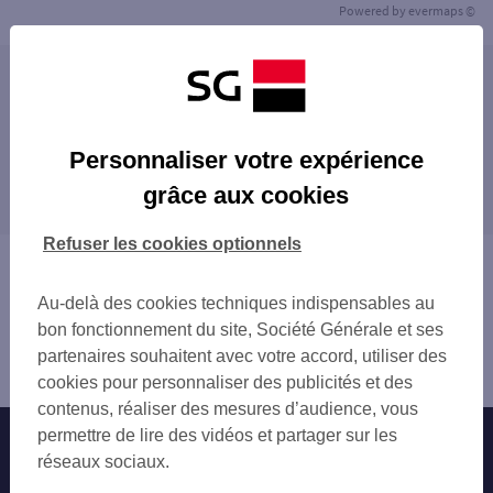
Powered by
evermaps ©
Les agences SG ENTREPRISE dans les villes à
proximité
TOURS
Personnaliser votre expérience
Les agences SG ENTREPRISE dans les
SAINT-AVERTIN
grâce aux cookies
départements limitrophes
SAINT-CYR-SUR-LOIRE
LA RICHE
36 INDRE
Refuser les cookies optionnels
CHAMBRAY-LÈS-TOURS
41 LOIR-ET-CHER
Vous êtes ici : Accueil
JOUÉ-LÈS-TOURS
49 MAINE-ET-LOIRE
Trouver une agence bancaire
MONTLOUIS-SUR-LOIRE
Au-delà des cookies techniques indispensables au
72 SARTHE
Entreprise
FONDETTES
bon fonctionnement du site, Société Générale et ses
86 VIENNE
Indre-et-Loire
AMBOISE
partenaires souhaitent avec votre accord, utiliser des
Saint Pierre des Corps
cookies pour personnaliser des publicités et des
contenus, réaliser des mesures d’audience, vous
permettre de lire des vidéos et partager sur les
Nos engagements
Nous contacter
réseaux sociaux.
Particuliers