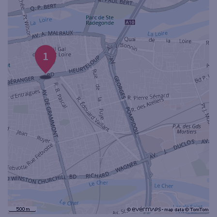
Ouverte le samedi
Ouverte le lundi
Coffre-fort
1
Autour de moi
ou
Ville / Code postal
Rue
Rechercher