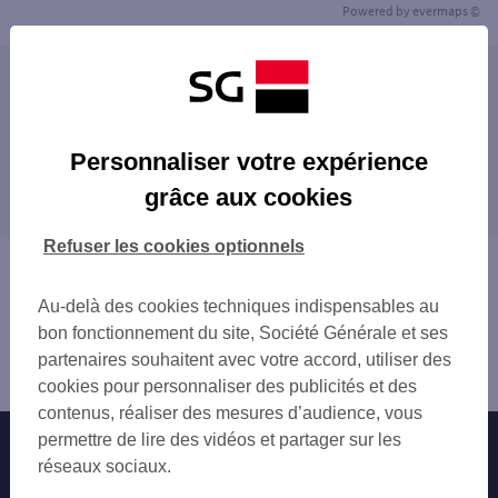
Powered by
evermaps ©
Les agences SG ENTREPRISE dans les villes à
proximité
Personnaliser votre expérience
Les agences SG ENTREPRISE dans les
grâce aux cookies
départements limitrophes
09 ARIÈGE
Refuser les cookies optionnels
11 AUDE
Vous êtes ici : Accueil
32 GERS
Trouver une agence bancaire
Au-delà des cookies techniques indispensables au
65 HAUTES-PYRÉNÉES
Entreprise
bon fonctionnement du site, Société Générale et ses
81 TARN
Haute-Garonne
partenaires souhaitent avec votre accord, utiliser des
82 TARN-ET-GARONNE
Saint Gaudens
cookies pour personnaliser des publicités et des
contenus, réaliser des mesures d’audience, vous
permettre de lire des vidéos et partager sur les
Nos engagements
Nous contacter
réseaux sociaux.
Particuliers