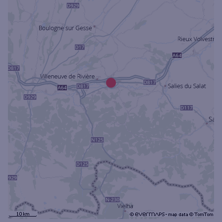
Ouverte le samedi
Ouverte le lundi
Coffre-fort
Autour de moi
ou
Ville / Code postal
Rue
Rechercher