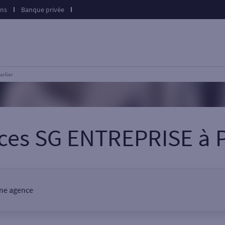
ons
Banque privée
arlier
nces SG ENTREPRISE
à
une agence