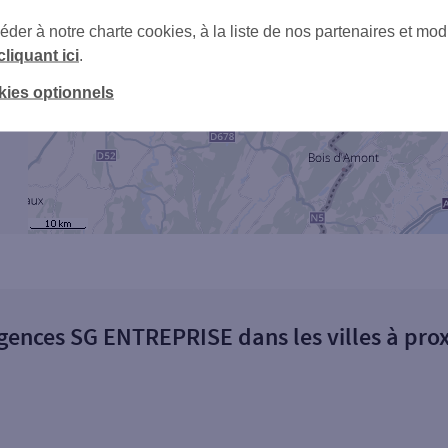
er à notre charte cookies, à la liste de nos partenaires et modi
cliquant ici
.
kies optionnels
gences SG ENTREPRISE dans les villes à pro