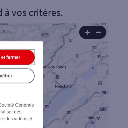
à vos critères.
 et fermer
métrer
Rechercher
 Société Générale
naliser des
ire des vidéos et