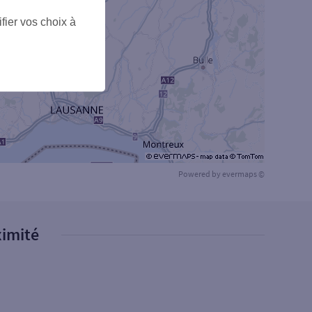
fier vos choix à
Powered by
evermaps ©
ximité