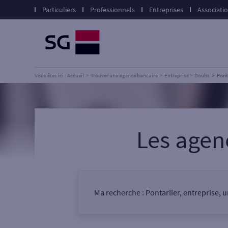
Particuliers
Professionnels
Entreprises
Associati
Vous êtes ici : Accueil
Trouver une agence bancaire
Entreprise
Doubs
Pont
Les age
Ma recherche :
Pontarlier, entreprise, 
Vous êtes