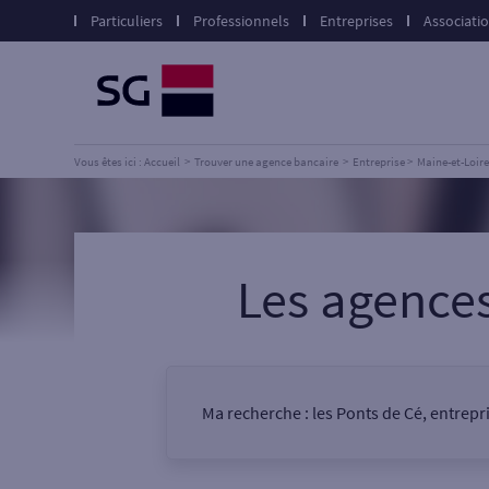
Particuliers
Professionnels
Entreprises
Associati
Vous êtes ici : Accueil
Trouver une agence bancaire
Entreprise
Maine-et-Loire
Les agence
Ma recherche :
les Ponts de Cé, entrepr
Vous êtes