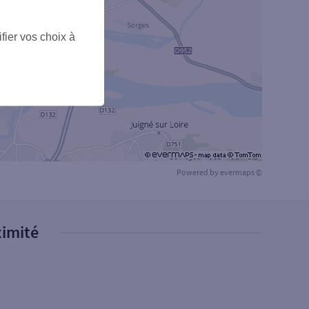
fier vos choix à
Powered by
evermaps ©
ximité