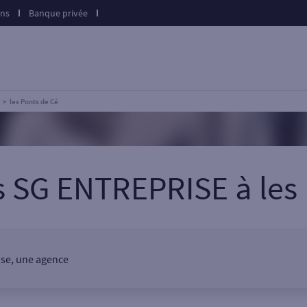
ons
Banque privée
les Ponts de Cé
s SG ENTREPRISE
à
les
ise, une agence