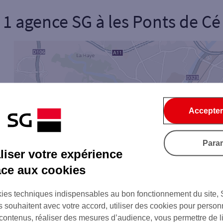
1 agence SG
à
les Ponts de Cé
onnel
Entreprise
ice
1
Accepter
Ouverte le lundi
Coffre-fort
Para
iser votre expérience
Ville / Code postal
Rue
âce aux cookies
ies techniques indispensables au bon fonctionnement du site,
s souhaitent avec votre accord, utiliser des cookies pour person
 contenus, réaliser des mesures d’audience, vous permettre de l