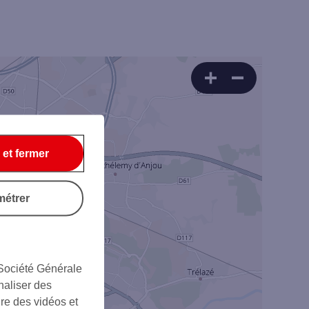
 et fermer
métrer
Rechercher
 Société Générale
naliser des
ire des vidéos et