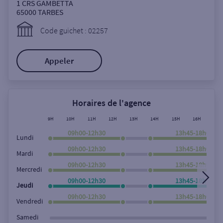
Ouverte le samedi
1 CRS GAMBETTA
65000
TARBES
Ouverte le lundi
Code guichet : 02257
Coffre-fort
Appeler
Autour de moi
ou
Horaires de l'agence
9H
10H
11H
12H
13H
14H
15H
16H
17H
Ville / Code postal
09h00-12h30
13h45-18h00
Lundi
09h00-12h30
13h45-18h00
Mardi
09h00-12h30
13h45-18h00
Rue
Mercredi
09h00-12h30
13h45-18h00
Jeudi
09h00-12h30
13h45-18h00
Vendredi
Rechercher
Samedi