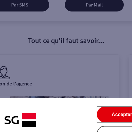
Par SMS
Par Mail
Tout ce qu'il faut savoir...
on de l'agence
Accepter