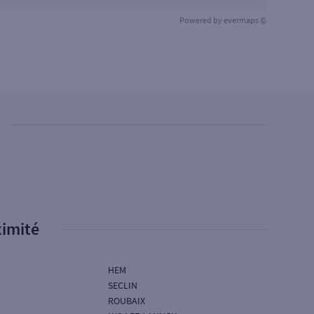
Powered by
evermaps ©
ximité
HEM
SECLIN
ROUBAIX