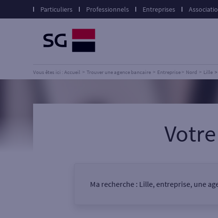
Particuliers
Professionnels
Entreprises
Associati
Vous êtes ici : Accueil
Trouver une agence bancaire
Entreprise
Nord
Lille
Votr
Ma recherche :
Lille, entreprise, une a
Vous êtes