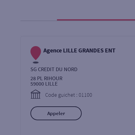
Particulier
Professi
Ma recherche
Agence LILLE GRANDES ENT
Une agence
Un serv
SG CREDIT DU NORD
Ouverte le samedi
28 PL RIHOUR
59000
LILLE
Code guichet : 01100
Autour de moi
ou
Appeler