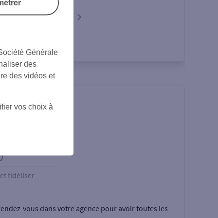
métrer
Nos cartes Affaires
 Société Générale
naliser des
ire des vidéos et
fier vos choix à
et fidéliser
rendez-vous dans votre agence pour avoir toutes les