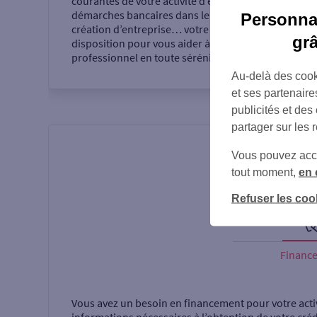
courantes de votre activité d’entrepreneur,
démarches bancaires dans le cadre de votre
Personnal
création d’entreprise… votre agence se tient à votre
gr
disposition pour vous aider à réaliser votre projet
professionnel en toute sérénité.
Au-delà des cook
et ses partenaire
publicités et des
partager sur les 
Vous pouvez accéd
tout moment,
en 
Refuser les coo
Financ
Vous avez un besoin en financement pour votre acti