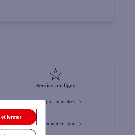
Services en ligne
Gestion de vos comptes bancaires
Sogecash Net
 et fermer
Solutions d’encaissement en ligne
Location de TPE