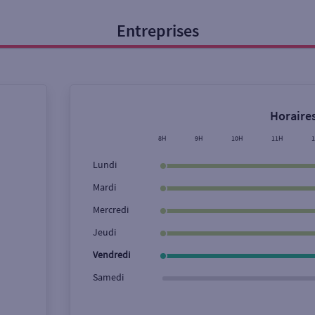
Entreprises
onnel
Entreprise
Horaires
ice
8H
9H
10H
11H
Lundi
Ouverte le lundi
Coffre-fort
Mardi
Mercredi
Ville / Code postal
Rue
Jeudi
Vendredi
Samedi