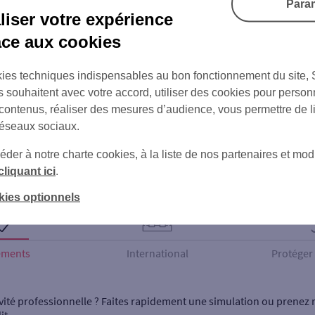
Para
iser votre expérience
âce aux cookies
ies techniques indispensables au bon fonctionnement du site,
s souhaitent avec votre accord, utiliser des cookies pour person
 contenus, réaliser des mesures d’audience, vous permettre de l
réseaux sociaux.
Nos produits bancaires dédiés aux professionnels
er à notre charte cookies, à la liste de nos partenaires et modi
cliquant ici
.
kies optionnels
ements
International
Protéger 
vité professionnelle ? Faites rapidement une simulation ou prenez 