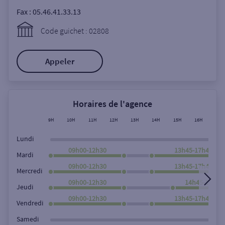
Ouverte le lundi
Fax :
05.46.41.33.13
Coffre-fort
Code guichet : 02808
Appeler
Autour de moi
ou
Horaires de l'agence
Ville / Code postal
9H
10H
11H
12H
13H
14H
15H
16H
17H
Lundi
09h00-12h30
13h45-17h45
Rue
Mardi
09h00-12h30
13h45-17h45
Mercredi
09h00-12h30
14h45-17h45
Jeudi
09h00-12h30
13h45-17h45
Rechercher
Vendredi
Samedi