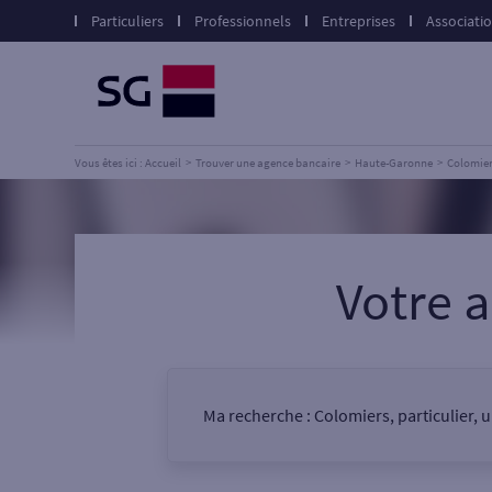
Particuliers
Professionnels
Entreprises
Associati
Vous êtes ici : Accueil
Trouver une agence bancaire
Haute-Garonne
Colomie
Votre 
Ma recherche :
Colomiers, particulier, 
Vous êtes