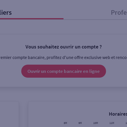
liers
Profe
onnel
Entreprise
Vous souhaitez ouvrir un compte ?
ice
emier compte bancaire, profitez d'une offre exclusive web et rencon
Ouverte le lundi
Coffre-fort
Ouvrir un compte
bancaire
en ligne
Ville / Code postal
Rue
Horaires
8H
9H
10H
11H