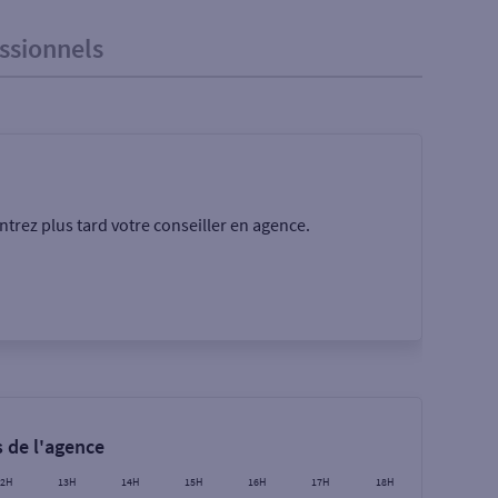
ssionnels
trez plus tard votre conseiller en agence.
Rechercher
 de l'agence
12H
13H
14H
15H
16H
17H
18H