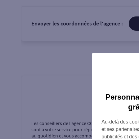
Envoyer les coordonnées de l'agence :
Personnal
gr
Présentati
Au-delà des cook
Les conseillers de l’agence
COLOMIERS LE PERGET
sont à votre service pour répondre à vos questions
et ses partenaire
au quotidien et vous accompagner dans la
publicités et des