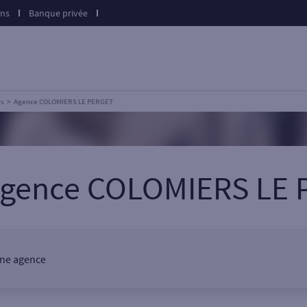
ons
Banque privée
rs
Agence COLOMIERS LE PERGET
agence COLOMIERS LE
une agence