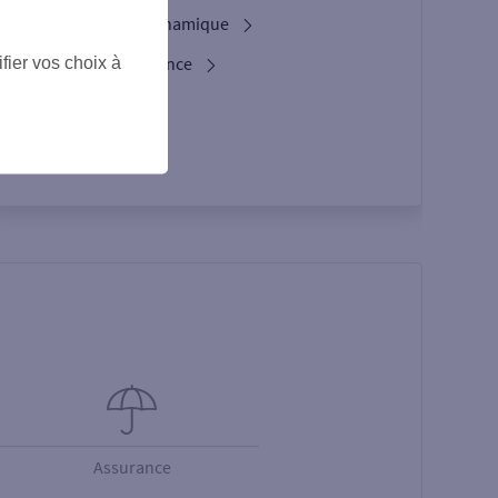
L'option Crypto Dynamique
Les services d’urgence
fier vos choix à
Espace Client
Assurance