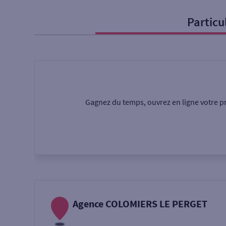
Particu
Particulier
Professi
Ma recherche
Une agence
Un serv
Gagnez du temps, ouvrez en ligne votre pr
Ouverte le samedi
Autour de moi
ou
Agence COLOMIERS LE PERGET