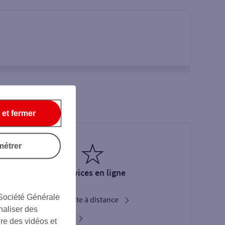
 et fermer
métrer
Services en ligne
 Société Générale
Ouverture de compte à distance
naliser des
Service Bienvenue
ire des vidéos et