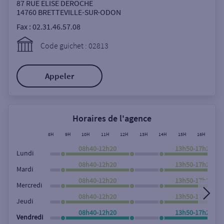
Ouverte le samedi
87 RUE ELISE DEROCHE
14760
BRETTEVILLE-SUR-ODON
Ouverte le lundi
Fax :
02.31.46.57.08
Coffre-fort
Code guichet : 02813
Appeler
Autour de moi
ou
Horaires de l'agence
Ville / Code postal
8H
9H
10H
11H
12H
13H
14H
15H
16H
17
08h40-12h20
13h50-17h20
Lundi
08h40-12h20
13h50-17h20
Rue
Mardi
08h40-12h20
13h50-17h20
Mercredi
08h40-12h20
13h50-17h20
Jeudi
08h40-12h20
13h50-17h20
Rechercher
Vendredi