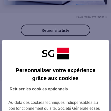
Powered by
evermaps ©
Retour à la liste
Les agences SG ENTREPRISE à proximité
MARSEILLE ENTREPRISES
Les agences SG ENTREPRISE dans les villes à
Personnaliser votre expérience
proximité
grâce aux cookies
ALLAUCH
PLAN-DE-CUQUES
Vous êtes ici : Accueil
Refuser les cookies optionnels
MARSEILLE
Trouver une agence bancaire
AURIOL
Entreprise
Au-delà des cookies techniques indispensables au
LA CIOTAT
Bouches-du-Rhône
bon fonctionnement du site, Société Générale et ses
SEPTÈMES-LES-VALLONS