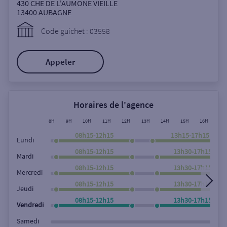
Ouverte le samedi
430 CHE DE L'AUMONE VIEILLE
13400
AUBAGNE
Ouverte le lundi
Code guichet : 03558
Coffre-fort
Appeler
Autour de moi
ou
Horaires de l'agence
8H
9H
10H
11H
12H
13H
14H
15H
16H
17
Ville / Code postal
08h15-12h15
13h15-17h15
Lundi
08h15-12h15
13h30-17h15
Mardi
08h15-12h15
13h30-17h15
Rue
Mercredi
08h15-12h15
13h30-17h15
Jeudi
08h15-12h15
13h30-17h15
Vendredi
Rechercher
Samedi