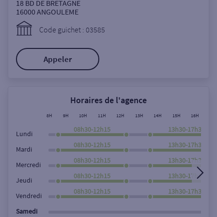
Ouverte le samedi
18 BD DE BRETAGNE
16000
ANGOULEME
Ouverte le lundi
Code guichet : 03585
Coffre-fort
Appeler
Autour de moi
ou
Horaires de l'agence
8H
9H
10H
11H
12H
13H
14H
15H
16H
17
Ville / Code postal
08h30-12h15
13h30-17h30
Lundi
08h30-12h15
13h30-17h30
Mardi
08h30-12h15
13h30-17h30
Rue
Mercredi
08h30-12h15
13h30-17h30
Jeudi
08h30-12h15
13h30-17h30
Vendredi
Rechercher
Samedi