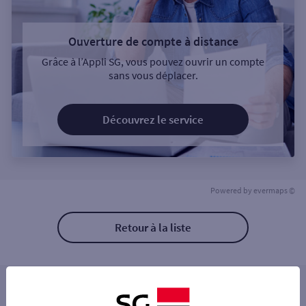
Ouverture de compte à distance
Grâce à l’Appli SG, vous pouvez ouvrir un compte
sans vous déplacer.
Découvrez le service
Powered by
evermaps ©
Retour à la liste
Les distributeurs/automates à proximité