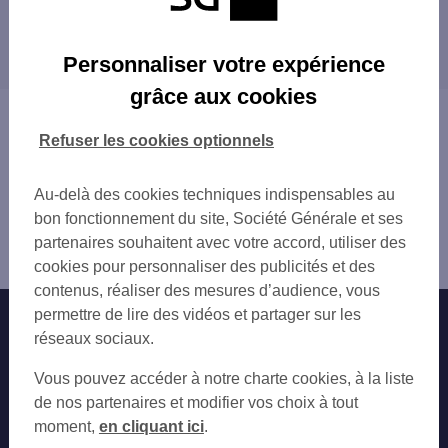
IUT LONGWY
Les distributeurs/automates dans les villes à
TMP LONGWY BAS
proximité
LONGWY PL DU GAL LECLERC
Personnaliser votre expérience
LONGWY 14-16 RUE DE MERCY
LONGWY
grâce aux cookies
LONGWY
Vous êtes ici : Accueil
LONGWY 22 RUE MERCY
Trouver une agence bancaire
Refuser les cookies optionnels
HERSERANGE 114 RUE DE PARIS
Distributeurs/automates
LANDRES RUE DE LA CROISETTE
Meurthe-et-Moselle
Au-delà des cookies techniques indispensables au
HUSSIGNY GODBRANGE
Longuyon
bon fonctionnement du site, Société Générale et ses
Distributeur/automate LONGUYON 48 RUE DE
partenaires souhaitent avec votre accord, utiliser des
DEAUVILLE
cookies pour personnaliser des publicités et des
contenus, réaliser des mesures d’audience, vous
permettre de lire des vidéos et partager sur les
Nos engagements
Nous contacter
réseaux sociaux.
Particuliers
Autres sites SG
Vous pouvez accéder à notre charte cookies, à la liste
Professionnels
de nos partenaires et modifier vos choix à tout
moment,
en cliquant ici
.
Entreprises