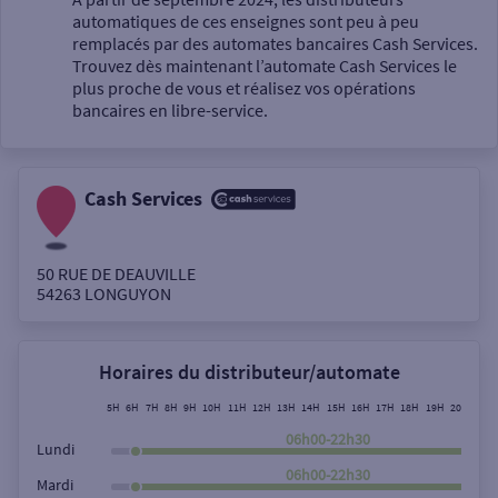
automatiques de ces enseignes sont peu à peu
Un service
remplacés par des automates bancaires Cash Services.
Trouvez dès maintenant l’automate Cash Services le
plus proche de vous et réalisez vos opérations
bancaires en libre-service.
Cash Services
Autour de moi
ou
50 RUE DE DEAUVILLE
54263
LONGUYON
Ville / Code postal
Horaires du distributeur/automate
Rue
5H
6H
7H
8H
9H
10H
11H
12H
13H
14H
15H
16H
17H
18H
19H
20H
21H
06h00-22h30
Lundi
06h00-22h30
Mardi