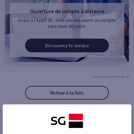
Ouverture de compte à distance
Grâce à l’Appli SG, vous pouvez ouvrir un compte
sans vous déplacer.
Découvrez le service
Powered by
evermaps ©
Retour à la liste
Les distributeurs/automates à proximité
BOURGES CENTRE