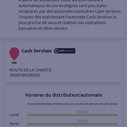
automatiques de ces enseignes sont peu à peu
Un service
remplacés par des automates bancaires Cash Services.
Trouvez dès maintenant l’automate Cash Services le
plus proche de vous et réalisez vos opérations
bancaires en libre-service.
Cash Services
Autour de moi
ou
ROUTE DE LA CHARITE
18000
BOURGES
Ville / Code postal
Horaires du distributeur/automate
Rue
0H
1H
2H
3H
4H
5H
6H
7H
8H
9H
10H
11H
12H
13H
14H
15H
16H
17H
18H
19H
20H
21H
22
24/24h
Lundi
24/24h
Mardi