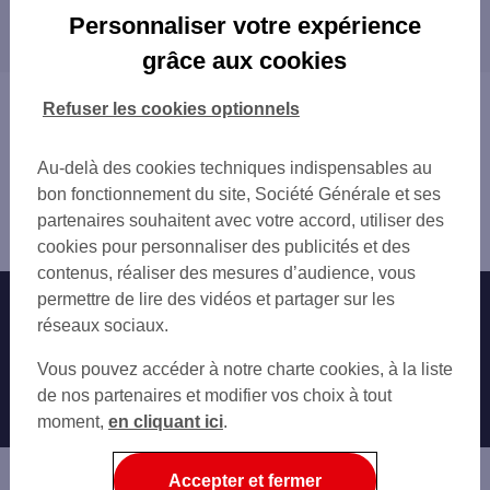
Les distributeurs/automates dans les villes à
BOURGES 13 PL PLANCHAT
Personnaliser votre expérience
proximité
BOURGES 40 RUE D AURON
grâce aux cookies
ST DOULCHARD 62 ROUTE D ORLEANS
ST DOULCHARD 404 ROUTE D ORLEANS
Vous êtes ici : Accueil
Refuser les cookies optionnels
ST DOULCHARD 404 ROUTE D ORLEANS
Trouver une agence bancaire
BOURGES AEROPORT
Distributeurs/automates
SAINT FLORENT SUR CHER
Au-delà des cookies techniques indispensables au
Cher
bon fonctionnement du site, Société Générale et ses
Bourges
partenaires souhaitent avec votre accord, utiliser des
Distributeur/automate BOURGES ROUTE DE LA CHARITE
cookies pour personnaliser des publicités et des
contenus, réaliser des mesures d’audience, vous
permettre de lire des vidéos et partager sur les
Nos engagements
Nous contacter
réseaux sociaux.
Particuliers
Autres sites SG
Vous pouvez accéder à notre charte cookies, à la liste
Professionnels
de nos partenaires et modifier vos choix à tout
moment,
en cliquant ici
.
Entreprises
Associations
Accepter et fermer